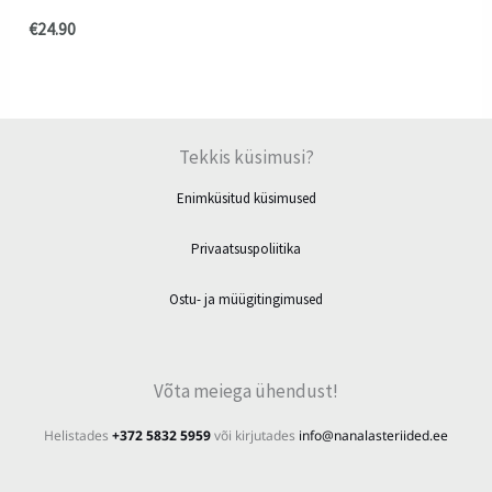
€
24.90
Tekkis küsimusi?
Enimküsitud küsimused
Privaatsuspoliitika
Ostu- ja müügitingimused
Võta meiega ühendust!
Helistades
+372 5832 5959
või kirjutades
info@nanalasteriided.ee