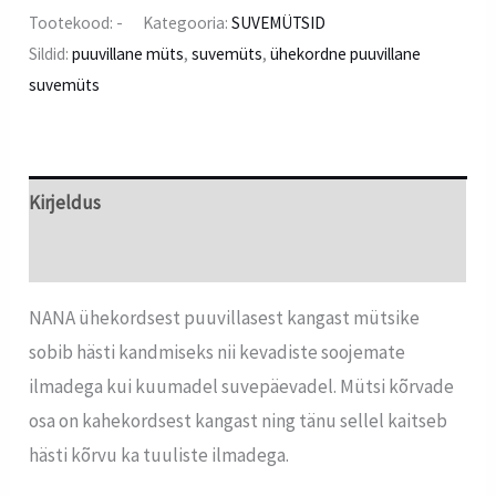
Tootekood:
-
Kategooria:
SUVEMÜTSID
Sildid:
puuvillane müts
,
suvemüts
,
ühekordne puuvillane
suvemüts
Kirjeldus
Lisainfo
NANA ühekordsest puuvillasest kangast mütsike
sobib hästi kandmiseks nii kevadiste soojemate
ilmadega kui kuumadel suvepäevadel. Mütsi kõrvade
osa on kahekordsest kangast ning tänu sellel kaitseb
hästi kõrvu ka tuuliste ilmadega.