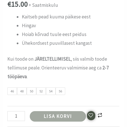
€
15.00
+ Saatmiskulu
Kaitseb pead kuuma päikese eest
Hingav
Hoiab kõrvad tuule eest peidus
Ühekordsest puuvillasest kangast
Kui toode on
JÄRELTELLIMISEL
, siis valmib toode
tellimuse peale. Orienteeruv valmimise aeg ca
2-7
tööpäeva
.
46
48
50
52
54
56
LISA KORVI